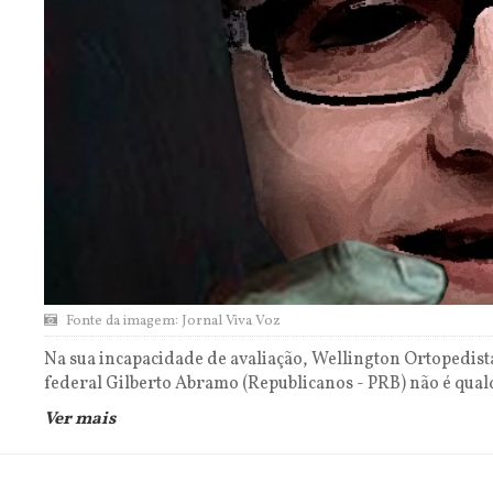
Fonte da imagem: Jornal Viva Voz
Na sua incapacidade de avaliação, Wellington Ortopedista
federal Gilberto Abramo (Republicanos - PRB) não é qual
Ver mais