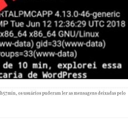
 15h57min, os usuários puderam ler as mensagens deixadas pelo